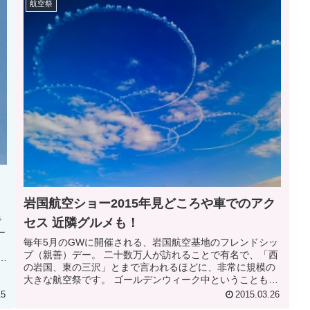
航空祭
岩国航空ショー2015年見どころや車でのアク
で
セス 近隣グルメも！
ー
毎年5月のGWに開催される、岩国航空基地のフレンドシッ
プ（親善）デー。 二十数万人が訪れることで有名で、「西
ュ
の岩国、東の三沢」とまで言われるほどに、非常に規模の
大きな航空祭です。 ゴールデンウィーク中ということもあ
って、気候も良く天気が良け...
15
2015.03.26