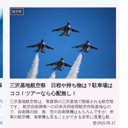
航空祭
臨
三沢基地航空祭 日程や持ち物は？駐車場は
ココ！ツアーなら心配無し！
れ
三沢基地航空祭は、青森県の三沢基地で開催される航空祭
基
です。 航空自衛隊唯一の日米共同使用航空作戦基地なの
ょ
で、自衛隊の陸、海、空の自衛隊機はもちろんですが、米
で
軍の航空機、海軍機も見ることができる非常に貴重な航空
祭です。 また、今年もブルーイン...
20
2015.05.17