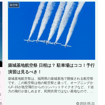
航空祭
築城基地航空祭 日程は？ 駐車場はココ！予行
演習は見るべき！
セ
築城基地航空祭は、福岡県の築城基地で開催される航空祭
です。この航空祭は他の航空祭と違って、オープニングか
大
らF-15が低空飛行からのコンバットテイクオフなど、ド迫
、
力の飛行が楽しめます。民間共用ではない基地なので、機
出
動飛行が激しく、F-2Aの低...
空
25
2015.05.21