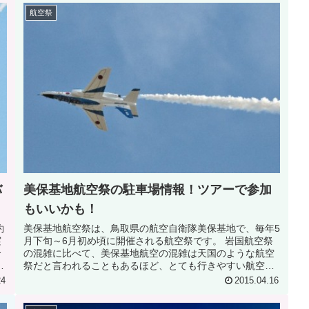
航空祭
バ
美保基地航空祭の駐車場情報！ツアーで参加
もいいかも！
約
美保基地航空祭は、鳥取県の航空自衛隊美保基地で、毎年5
実
月下旬～6月初め頃に開催される航空祭です。 岩国航空祭
合
の混雑に比べて、美保基地航空の混雑は天国のような航空
祭
祭だと言われることもあるほど、とても行きやすい航空祭
です。 そんな美保基地航空祭...
24
2015.04.16