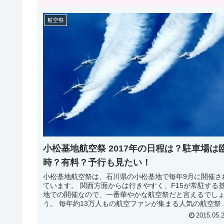
航空祭
小松基地航空祭 2017年の日程は？駐車場は
時？有料？予行も見たい！
小松基地航空祭は、石川県の小松基地で毎年9月に開催さ
ています。 関西方面からは行きやすく、F15が常駐する
地での開催なので、一番華やかな航空祭だと言えるでし
う。 毎年約13万人もの航空ファンが集まる人気の航空祭
す。 そんな小松航空祭...
2015.05.