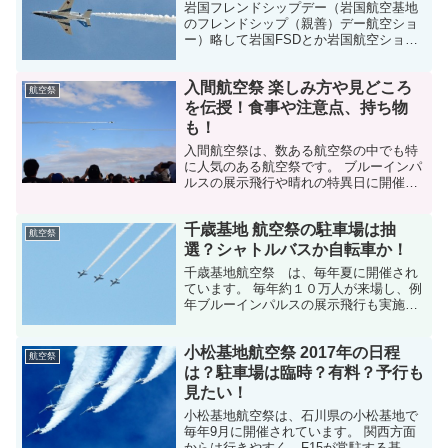
岩国フレンドシップデー（岩国航空基地
のフレンドシップ（親善）デー航空ショ
ー）略して岩国FSDとか岩国航空ショー
とも言いますね。 毎年ゴールデンウィー
クに開催されるこの岩国フレンドシップ
入間航空祭 楽しみ方や見どころ
デーの2019年開催日が発表されまし
航空祭
た！！ 岩国フレンド...
を伝授！食事や注意点、持ち物
も！
入間航空祭は、数ある航空祭の中でも特
に人気のある航空祭です。 ブルーインパ
ルスの展示飛行や晴れの特異日に開催さ
れること、テレビドラマ「空飛ぶ広報
室」の影響などから32万人の人出を記録
千歳基地 航空祭の駐車場は抽
したことも。 2015年は20万人と落ち着き
航空祭
ましたね。 そ...
選？シャトルバスか自転車か！
千歳基地航空祭 は、毎年夏に開催され
ています。 毎年約１０万人が来場し、例
年ブルーインパルスの展示飛行も実施さ
れているのですが、本州の航空祭と比べ
ると混雑具合ががかなりマシです。 広大
小松基地航空祭 2017年の日程
な基地を有する千歳基地航空祭に行くた
航空祭
めの基本中の基本であ...
は？駐車場は臨時？有料？予行も
見たい！
小松基地航空祭は、石川県の小松基地で
毎年9月に開催されています。 関西方面
からは行きやすく、F15が常駐する基地