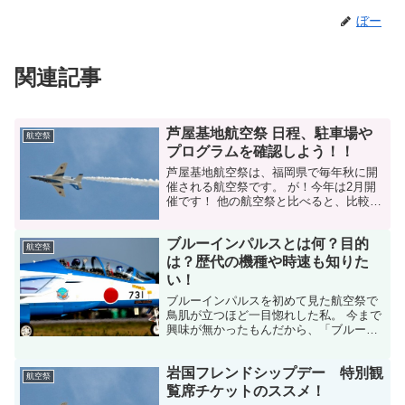
ぼー
関連記事
芦屋基地航空祭 日程、駐車場や
航空祭
プログラムを確認しよう！！
芦屋基地航空祭は、福岡県で毎年秋に開
催される航空祭です。 が！今年は2月開
催です！ 他の航空祭と比べると、比較的
ゆっくりと買い物したり見学したりでき
るのが特徴です。 そんな芦屋基地航空祭
ブルーインパルスとは何？目的
の日程やアクセス、おすすめ駐車場、プ
航空祭
ログラムをご紹介し...
は？歴代の機種や時速も知りた
い！
ブルーインパルスを初めて見た航空祭で
鳥肌が立つほど一目惚れした私。 今まで
興味が無かったもんだから、「ブルーイ
ンパルスってめちゃめちゃカッコイ
イ！」 それだけしか言えない自分が嫌
岩国フレンドシップデー 特別観
で、もっと知りたい！！と調べまくった
航空祭
ことを残していきます。 ま...
覧席チケットのススメ！