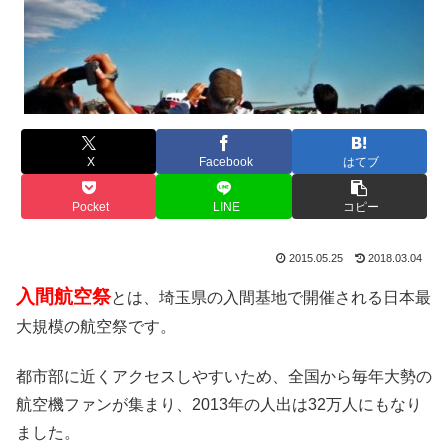
X
Facebook
はてブ
Pocket
LINE
コピー
2015.05.25
2018.03.04
入間航空祭
とは、埼玉県の入間基地で開催される日本最
大規模の航空祭です。
都市部に近くアクセスしやすいため、全国から毎年大勢の
航空機ファンが集まり、2013年の人出は32万人にもなり
ました。