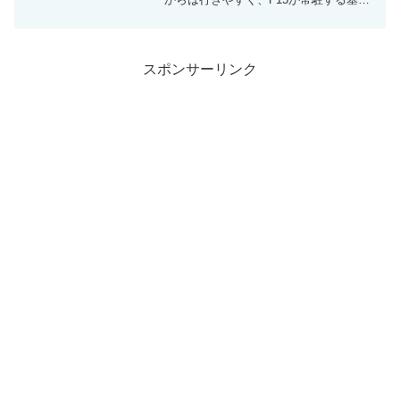
での開催なので、一番華やかな航空祭だ
と言えるでしょう。 毎年約13万人もの航
空ファンが集まる人気の航空祭です。 そ
んな小松航空祭...
スポンサーリンク