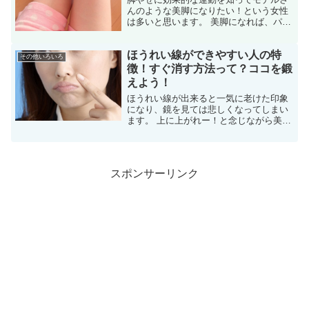
んのような美脚になりたい！という女性
は多いと思います。 美脚になれば、パン
ツスタイルもミニスカートだって素敵に
履きこなせます。 しかし、下半身の脂肪
ほうれい線ができやすい人の特
がなかなか落ちない!と悩んでいる女性は
その他いろいろ
多いものです。 そ...
徴！すぐ消す方法って？ココを鍛
えよう！
ほうれい線が出来ると一気に老けた印象
になり、鏡を見ては悲しくなってしまい
ます。 上に上がれー！と念じながら美容
液をつけたりしてませんか？ 年齢と共に
肌は老化していくものですが、年齢が進
んでも若々しく見える人はどういうお手
入れをしているのか気...
スポンサーリンク