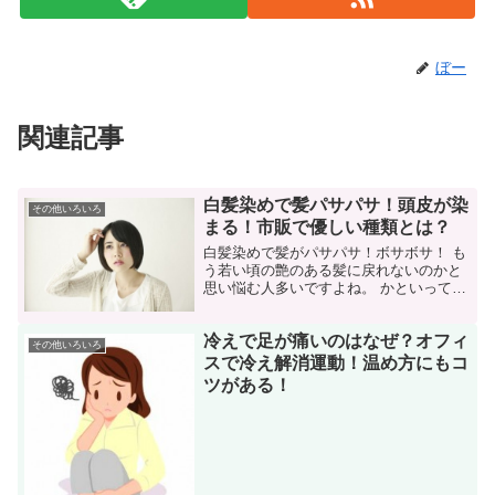
ぼー
関連記事
白髪染めで髪パサパサ！頭皮が染
その他いろいろ
まる！市販で優しい種類とは？
白髪染めで髪がパサパサ！ボサボサ！ も
う若い頃の艶のある髪に戻れないのかと
思い悩む人多いですよね。 かといって、
そう頻繁に美容院で染めるのもコスト的
に厳しい。 それなら、今から紹介する自
冷えで足が痛いのはなぜ？オフィ
宅でできる改善策をとりあえず全部やっ
その他いろいろ
てみませんか。 そ...
スで冷え解消運動！温め方にもコ
ツがある！