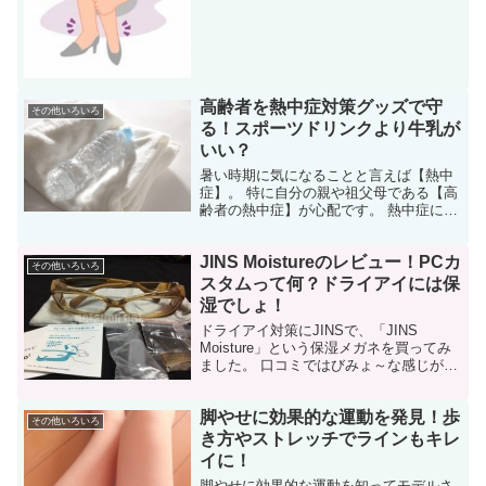
高齢者を熱中症対策グッズで守
その他いろいろ
る！スポーツドリンクより牛乳が
いい？
暑い時期に気になることと言えば【熱中
症】。 特に自分の親や祖父母である【高
齢者の熱中症】が心配です。 熱中症にな
らないために、どのような対策をすれば
いいのか。 気温の変化に鈍感になってし
JINS Moistureのレビュー！PCカ
まっている高齢者ならではの、熱中症対
その他いろいろ
策をお伝えしていき...
スタムって何？ドライアイには保
湿でしょ！
ドライアイ対策にJINSで、「JINS
Moisture」という保湿メガネを買ってみ
ました。 口コミではびみょ～な感じが多
かったけど、3,000円代で目がパシパシす
る状態から開放されるのならば！とワラ
脚やせに効果的な運動を発見！歩
をも掴む気持ちで購入。 で、どんな感じ
その他いろいろ
な...
き方やストレッチでラインもキレ
イに！
脚やせに効果的な運動を知ってモデルさ