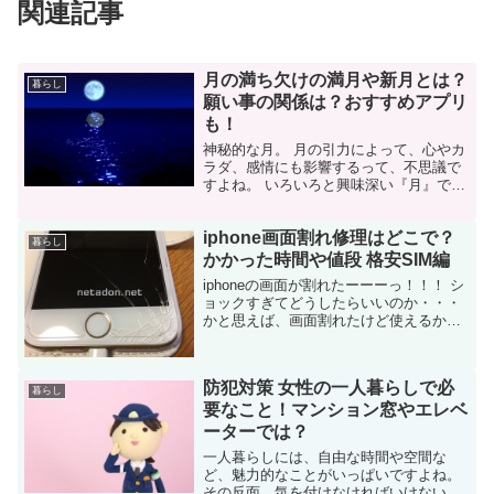
関連記事
月の満ち欠けの満月や新月とは？
暮らし
願い事の関係は？おすすめアプリ
も！
神秘的な月。 月の引力によって、心やカ
ラダ、感情にも影響するって、不思議で
すよね。 いろいろと興味深い『月』です
が、月の満ち欠けと願い事との関係や、
おすすめのスマホアプリをご紹介してい
iphone画面割れ修理はどこで？
きます。
暮らし
かかった時間や値段 格安SIM編
iphoneの画面が割れたーーーっ！！！ シ
ョックすぎてどうしたらいいのか・・・
かと思えば、画面割れたけど使えるから
使ってるなんて人もいるでしょう。 それ
って、辛うじて使えてるだけでちょっと
したことで画面に水が入ったりしてめっ
防犯対策 女性の一人暮らしで必
ちゃ危険な状...
暮らし
要なこと！マンション窓やエレベ
ーターでは？
一人暮らしには、自由な時間や空間な
ど、魅力的なことがいっぱいですよね。
その反面、気を付けなければいけないこ