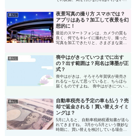
とも多いのは事実。 特に女性の一人暮ら
しでは、しっかりと『防犯対策』をし
夜景写真の撮り方 スマホでは？
て、安心安全に暮らしましょう。 マンシ
暮らし
ョンなどの、部屋の窓や...
アプリはある？加工して夜景を幻
想的に！
最近のスマートフォンは、カメラの質も
良く、何でもキレイに撮れたり、撮った
写真を加工できたりと、さまざまな楽し
み方がありますが、夜景ってなかなかキ
レイに撮るのは難しくないですか？ 一眼
喪中はがきっていつまでに出す
レフのカメラだと大げさだし、出来れば
暮らし
スマホで夜景をキレイに...
の？出す範囲は？宛名は薄墨が正
式？
喪中はがきは、そろそろ年賀状が発売さ
れるな～なんて思っていると、ちらほら
届くものですよね。 喪中はがきについ
て、知っているようで知らないマナー
や、実際出す側になってみて初めてわか
自動車税売る予定の車も払う？売
ること。 意外と知らない喪中はがきの疑
暮らし
問についてご紹介します。...
却で返金される！買い替えタイミ
ングは？
5月に入ると、自動車税納税通知書が送ら
れてきますね。 3月から5月という微妙な
時期に、買い替えを検討している場合は
どうなるのでしょうか。 税金と聞くだけ