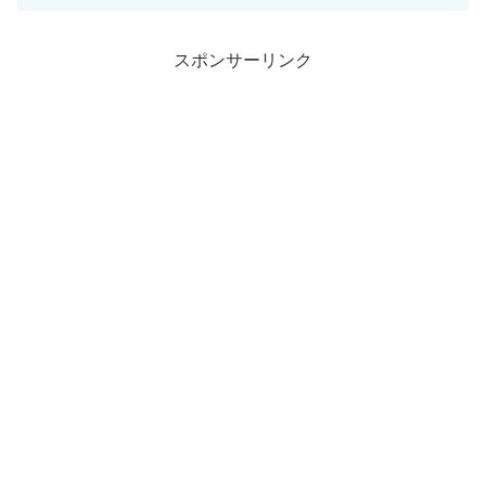
で難しくてよくわからない・・・となっ
てしまう人も多いのでは？ そんな自動車
税について、納...
スポンサーリンク