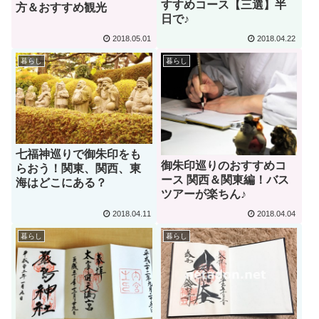
すすめコース【三選】半
方＆おすすめ観光
日で♪
2018.05.01
2018.04.22
暮らし
暮らし
七福神巡りで御朱印をも
御朱印巡りのおすすめコ
らおう！関東、関西、東
ース 関西＆関東編！バス
海はどこにある？
ツアーが楽ちん♪
2018.04.11
2018.04.04
暮らし
暮らし