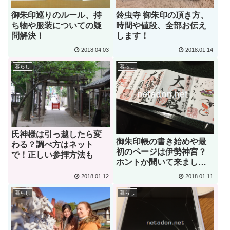
御朱印巡りのルール、持
鈴虫寺 御朱印の頂き方、
ち物や服装についての疑
時間や値段、全部お伝え
問解決！
します！
2018.04.03
2018.01.14
暮らし
暮らし
氏神様は引っ越したら変
御朱印帳の書き始めや最
わる？調べ方はネット
初のページは伊勢神宮？
で！正しい参拝方法も
ホントか聞いて来まし
た！
2018.01.12
2018.01.11
暮らし
暮らし