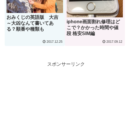
おみくじの英語版 大吉
iphone画面割れ修理はど
～大凶なんて書いてあ
こで？かかった時間や値
る？順番や種類も
段 格安SIM編
2017.12.25
2017.09.12
スポンサーリンク